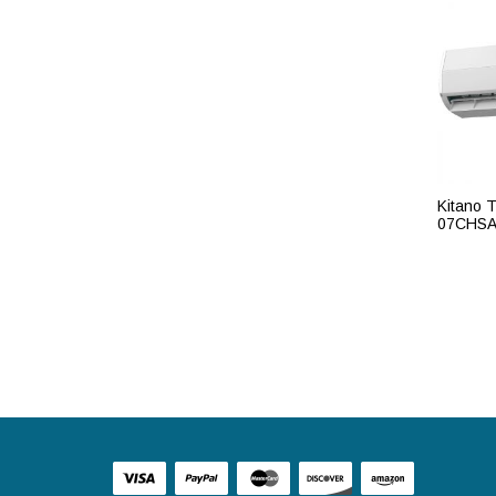
Kitano 
07CHSA
ПОД