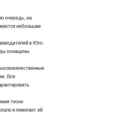
ую очередь, на
имеются небольшие
изводителей в Юго-
воды оснащены
высококачественные
ки. Все
гарантировать
ания тесно
огало и помогает ей