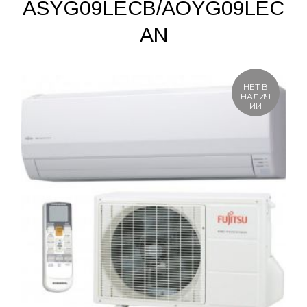
ASYG09LECB/AOYG09LEC
AN
НЕТ В
НАЛИЧ
ИИ