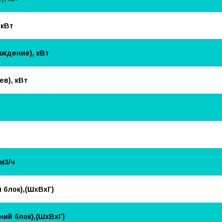
 кВт
ждение), кВт
в), кВт
м3/ч
 блок),(ШхВхГ)
ий блок),(ШхВхГ)