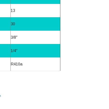
13
30
3/8″
1/4″
R410a
e