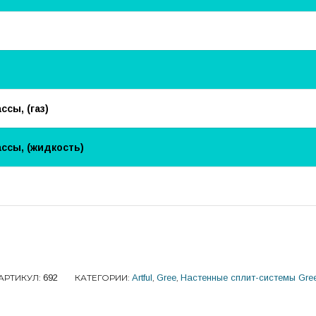
сы, (газ)
ссы, (жидкость)
АРТИКУЛ:
692
КАТЕГОРИИ:
Artful
,
Gree
,
Настенные сплит-системы Gre