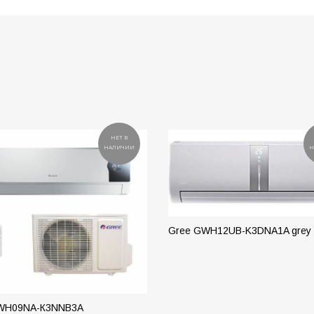
НЕТ В
НАЛИЧИИ
Н
Gree GWH12UB-K3DNA1A grey
ПОДРОБНЕЕ
WH09NА-К3NNB3A