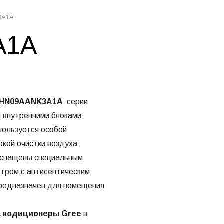
3A1A
A1A
WHN09AANK3A1A
серии
 внутренними блоками
 пользуется особой
окой очистки воздуха
снащены специальным
тром с антисептическим
Предназначен для помещения
а
кодиционеры Gree
в