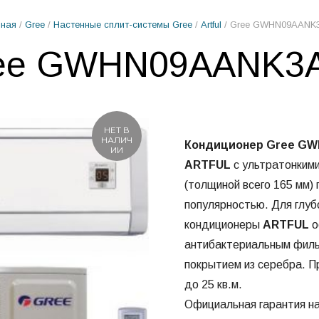
вная
/
Gree
/
Настенные сплит-системы Gree
/
Artful
/ Gree GWHN09AANK
ee GWHN09AANK3
НЕТ В
НАЛИЧ
Кондиционер Gree G
ИИ
ARTFUL
с ультратонкими
(толщиной всего 165 мм)
популярностью. Для глуб
кондиционеры
ARTFUL
о
антибактериальным филь
покрытием из серебра. 
до 25 кв.м.
Официальная гарантия н