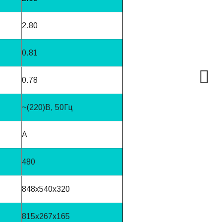
2.80
0.81
0.78
~(220)B, 50Гц
A
480
848x540x320
815x267x165