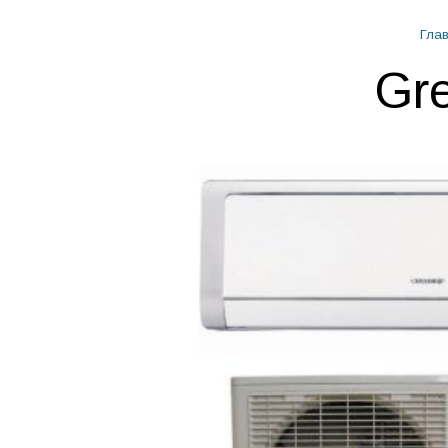
Гла
Gr