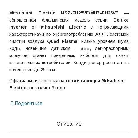
Mitsubishi Electric MSZ-FH25VE/MUZ-FH25VE
—
обновленная флагманская модель серии
Deluxe
inverter
от
Mitsubishi Electric
с потрясающими
характерстиками по энергопотреблению A+++, системой
очистки воздуха
Quad Plasma
, низким уровнем шума
20дБ, новейшим датчиком
I SEE
, легкоразборным
корпусом станет прекрасным выбором для самых
взыскательных потребителей. Кондиционер расчитан на
помещение до 25 кв.м.
Официальная гарантия на
кондиционеры Mitsubishi
Electric
составляет 3 года.
Поделиться
Описание