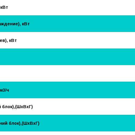
 кВт
ждение), кВт
в), кВт
м3/ч
 блок),(ШхВхГ)
ий блок),(ШхВхГ)