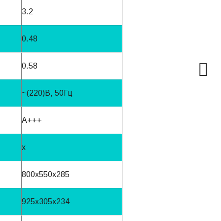
3.2
0.48
0.58
~(220)B, 50Гц
A+++
x
800x550x285
925x305x234