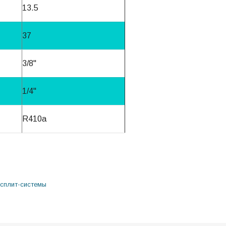
13.5
37
3/8"
1/4"
R410a
сплит-системы