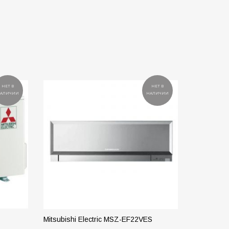
НЕТ В
НЕТ В
АЛИЧИИ
НАЛИЧИИ
Mitsubishi Electric MSZ-EF22VES
Mitsubishi