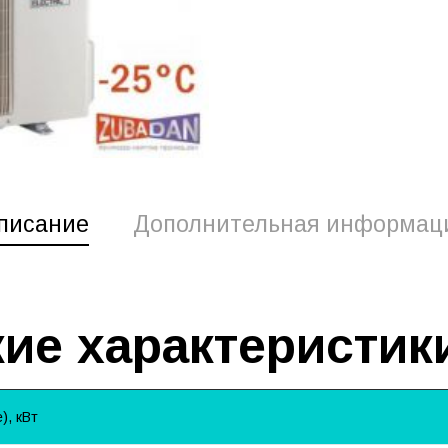
писание
Дополнительная информац
ие характеристик
, кВт