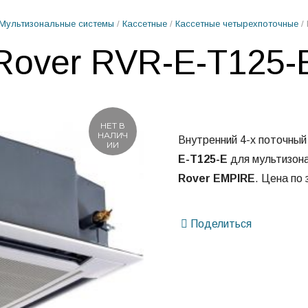
Мультизональные системы
/
Кассетные
/
Кассетные четырехпоточные
/ 
Rover RVR-E-T125-
НЕТ В
НАЛИЧ
Внутренний 4-х поточны
ИИ
E-T125-E
для мультизона
Rover EMPIRE
. Цена по 
Поделиться