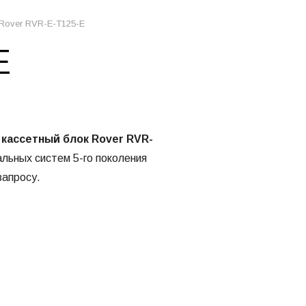
Rover RVR-E-T125-E
E
й
кассетный блок
Rover RVR-
льных систем 5-го поколения
запросу.