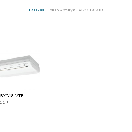
Главная
/ Товар Артикул / ABYG18LVTB
 ABYG18LVTB
.00
Р
ВИТЬ В КОРЗИНУ