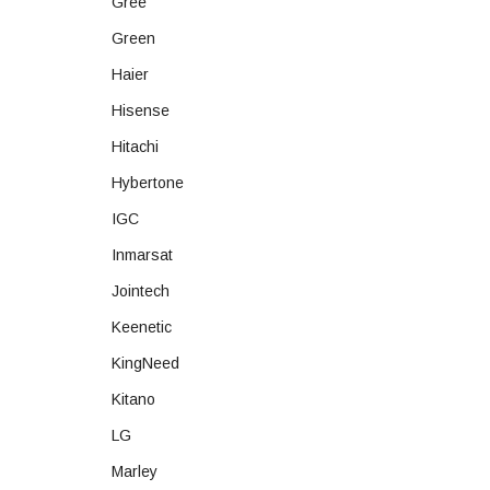
Gree
Green
Haier
Hisense
Hitachi
Hybertone
IGC
Inmarsat
Jointech
Keenetic
KingNeed
Kitano
LG
Marley