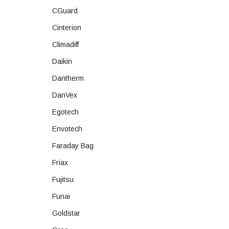
CGuard
Cinterion
Climadiff
Daikin
Dantherm
DanVex
Egotech
Envotech
Faraday Bag
Friax
Fujitsu
Funai
Goldstar