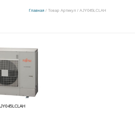
Главная
/ Товар Артикул / AJY045LCLAH
 AJY045LCLAH
ВИТЬ В КОРЗИНУ