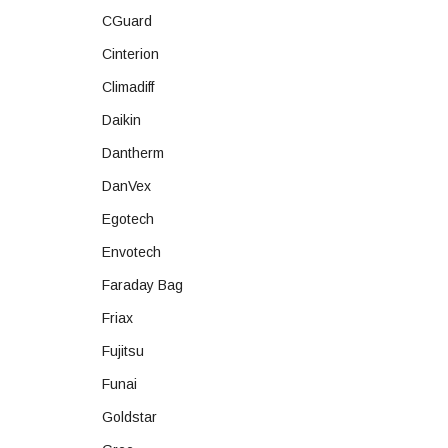
CGuard
Cinterion
Climadiff
Daikin
Dantherm
DanVex
Egotech
Envotech
Faraday Bag
Friax
Fujitsu
Funai
Goldstar