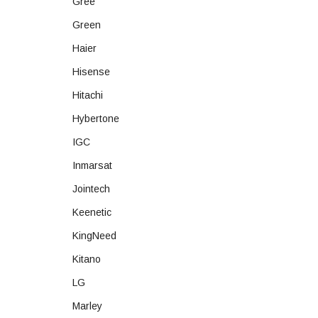
Gree
Green
Haier
Hisense
Hitachi
Hybertone
IGC
Inmarsat
Jointech
Keenetic
KingNeed
Kitano
LG
Marley