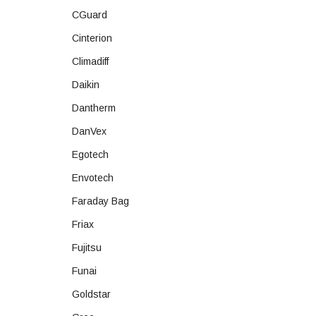
CGuard
Cinterion
Climadiff
Daikin
Dantherm
DanVex
Egotech
Envotech
Faraday Bag
Friax
Fujitsu
Funai
Goldstar