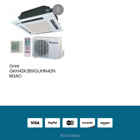
Gree
GKH42K3BI/GUHN42N
M3AO
ПОДРОБНЕЕ
© Uniclima