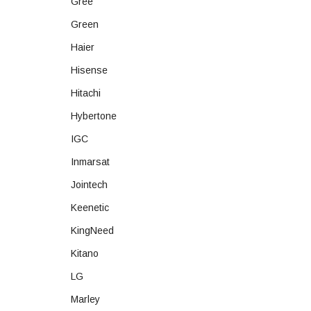
Gree
Green
Haier
Hisense
Hitachi
Hybertone
IGC
Inmarsat
Jointech
Keenetic
KingNeed
Kitano
LG
Marley