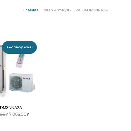
Главная
/ Товар Артикул / GVA60ADM3NNA2A
РАСПРОДАЖА!
ADM3NNA2A
.00
7,066.00
Р
Р
ВИТЬ В КОРЗИНУ