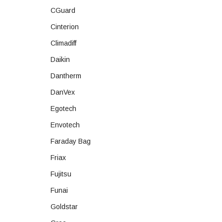
CGuard
Cinterion
Climadiff
Daikin
Dantherm
DanVex
Egotech
Envotech
Faraday Bag
Friax
Fujitsu
Funai
Goldstar