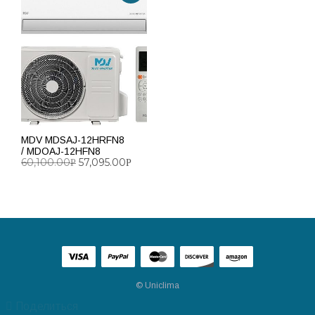
MDV MDSAJ-12HRFN8
/ MDOAJ-12HFN8
60,100.00
57,095.00
Р
Р
ДОБАВИТЬ В КОРЗИНУ
© Uniclima
Поделиться