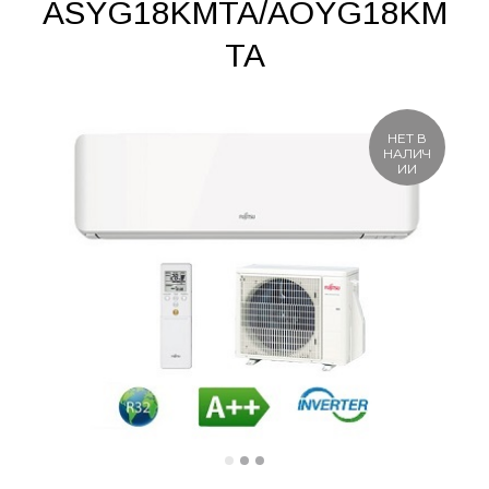
ASYG18KMTA/AOYG18KM
TA
НЕТ В
НАЛИЧ
ИИ