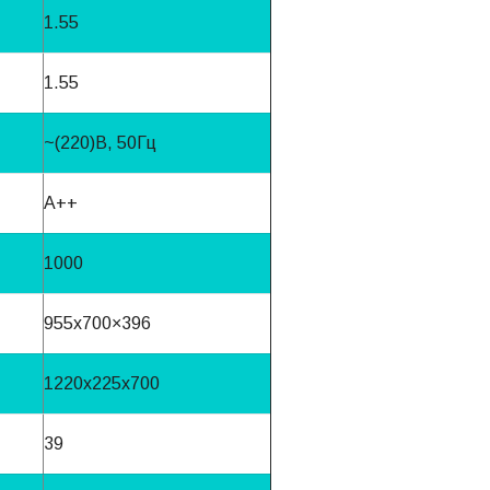
1.55
1.55
~(220)B, 50Гц
А++
1000
955х700×396
1220х225х700
39