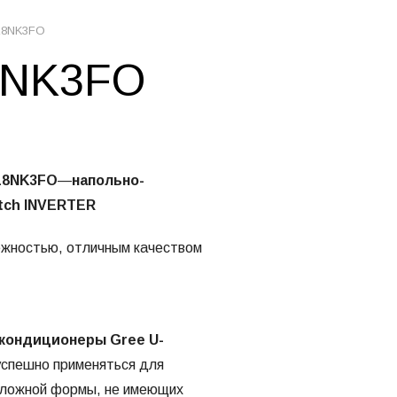
18NK3FO
8NK3FO
18NK3FO
—
напольно-
tch INVERTER
ежностью, отличным качеством
кондиционеры Gree U-
успешно применяться для
сложной формы, не имеющих