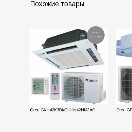
Похожие товары
НЕТ В
НАЛИЧИИ
Gree GKH42K3BI/GUHN42NM3AO
Cree G
ПОДРОБНЕЕ
ПОД