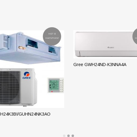
НЕТ В
НАЛИЧИИ
Н
Gree GWH24ND-К3NNA4A
ПОДРОБНЕЕ
FH24K3BI/GUHN24NK3AO
РОБНЕЕ