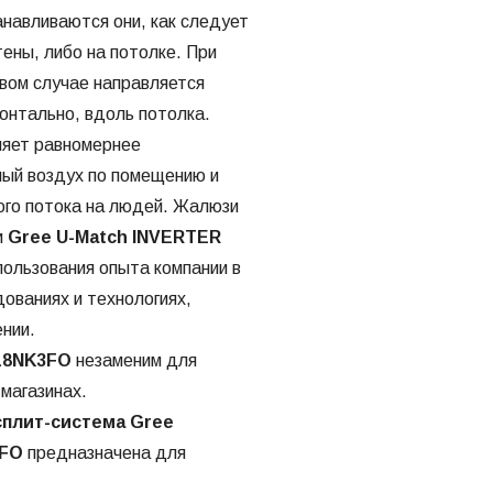
анавливаются они, как следует
стены, либо на потолке. При
рвом случае направляется
зонтально, вдоль потолка.
ляет равномернее
ый воздух по помещению и
ого потока на людей. Жалюзи
и
Gree U-Match INVERTER
пользования опыта компании в
ованиях и технологиях,
нии.
18NK3FO
незаменим для
 магазинах.
сплит-система Gree
3FO
предназначена для