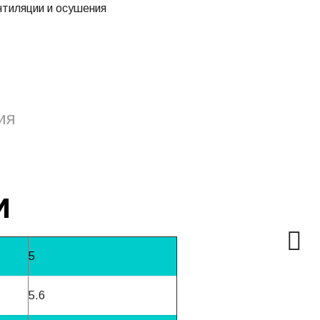
нтиляции и осушения
ия
и
5
5.6