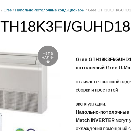
/
Gree
/
Напольно-потолочные кондиционеры
/ Gree GTH18K3FI/GUHD
GTH18K3FI/GUHD1
НЕТ В
НАЛИЧ
Gree GTH18K3FI/GUHD
ИИ
потолочный Gree U-Ma
отличается высокой над
сборки и простотой
эксплуатации.
Напольно-потолочные 
Match INVERTER
могут 
охлаждения помещений 