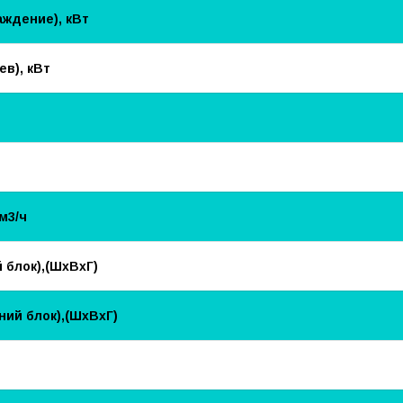
ждение), кВт
в), кВт
м3/ч
 блок),(ШхВхГ)
ий блок),(ШхВхГ)