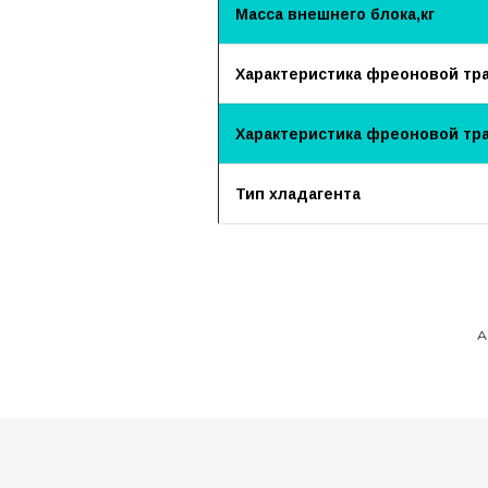
Масса внешнего блока,кг
Характеристика фреоновой трас
Характеристика фреоновой тра
Тип хладагента
А