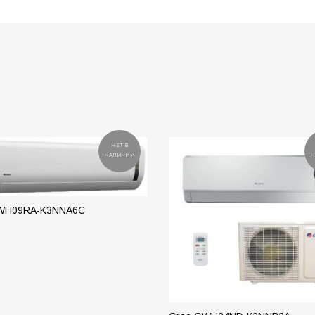
НЕТ В
НАЛИЧИИ
Н
WH09RA-K3NNA6С
РОБНЕЕ