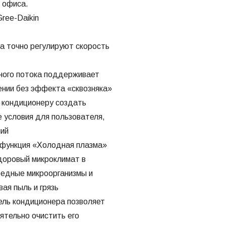
 офиса.
ree-Daikin
ра точно регулируют скорость
ного потока поддерживает
ении без эффекта «сквозняка»
т кондиционеру создать
 условия для пользователя,
ний
 функция «Холодная плазма»
доровый микроклимат в
редные микроорганизмы и
ая пыль и грязь
ель кондиционера позволяет
ятельно очистить его