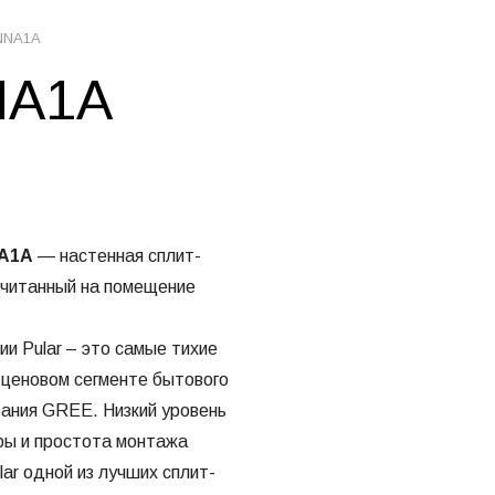
NNA1A
NA1A
A1A
— настенная сплит-
ссчитанный на помещение
 Pular – это самые тихие
 ценовом сегменте бытового
ания GREE. Низкий уровень
ры и простота монтажа
ar одной из лучших сплит-