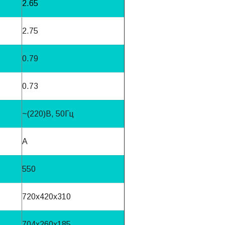
2.65
2.75
0.79
0.73
~(220)B, 50Гц
A
550
720x420x310
704x260x185