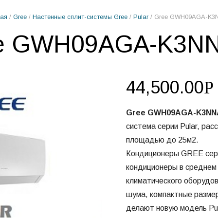
ая
/
Gree
/
Настенные сплит-системы Gree
/
Pular
/ Gree GWH09AGA-K3
e GWH09AGA-K3N
44,500.00
Р
Gree GWH09AGA-K3NN
система серии Pular, ра
площадью до 25м2.
Кондиционеры GREE серии
кондиционеры в среднем
климатического оборудов
шума, компактные разме
делают новую модель Pul