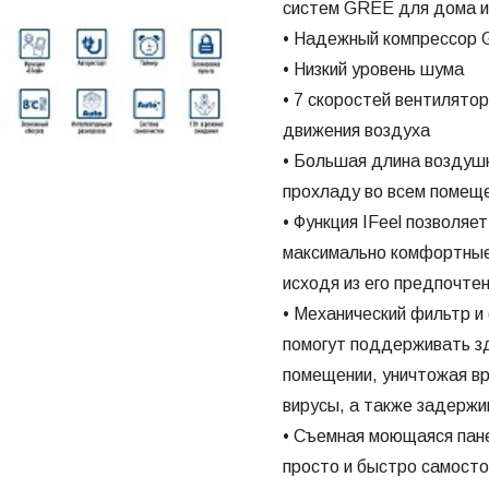
систем GREE для дома и
• Надежный компрессор G
• Низкий уровень шума
• 7 скоростей вентилято
движения воздуха
• Большая длина воздуш
прохладу во всем помещ
• Функция IFeel позволяе
максимально комфортные
исходя из его предпочте
• Механический фильтр и
помогут поддерживать з
помещении, уничтожая в
вирусы, а также задержив
• Съемная моющаяся пан
просто и быстро самосто