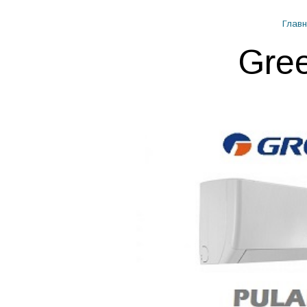
Главн
Gre