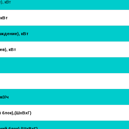
, кВт
 кВт
ждение), кВт
в), кВт
м3/ч
 блок),(ШхВхГ)
ий блок),(ШхВхГ)