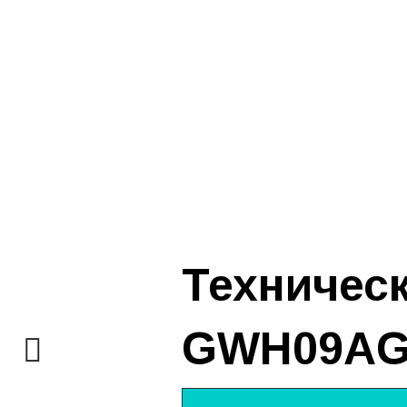
Техническ
GWH09AG