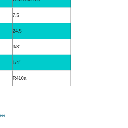
7.5
24.5
3/8″
1/4″
R410a
ree