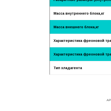
Масса внутреннего блока,кг
Масса внешнего блока,кг
Характеристика фреоновой трас
Характеристика фреоновой тра
Тип хладагента
АР