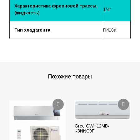
Характеристика фреоновой трассы,
1/4″
(жидкость)
Тип хладагента
R410a
Похожие товары
Gree GWH12MB-
K3NNC9F