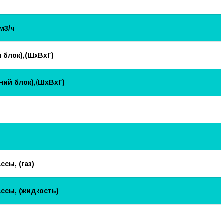
м3/ч
 блок),(ШхВхГ)
ий блок),(ШхВхГ)
сы, (газ)
ссы, (жидкость)