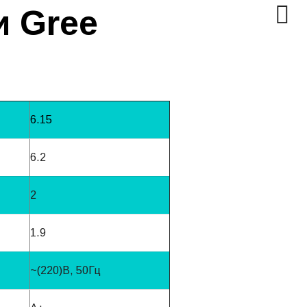
и Gree
6.15
6.2
2
1.9
~(220)B, 50Гц