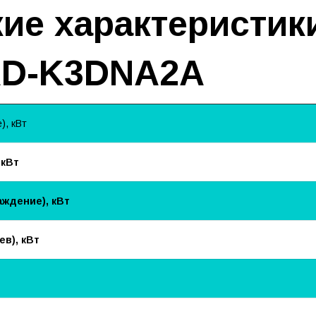
ие характеристик
D-K3DNA2A
, кВт
 кВт
ждение), кВт
в), кВт