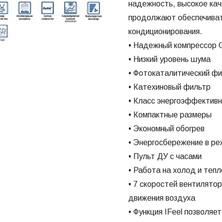
надежность, высокое кач
продолжают обеспечивать
кондиционирования.
• Надежный компрессор Gr
• Низкий уровень шума
• Фотокаталитический ф
• Катехиновый фильтр
• Класс энергоэффектив
• Компактные размеры
• Экономный обогрев
• Энергосбережение в р
• Пульт ДУ с часами
• Работа на холод и тепл
• 7 скоростей вентилято
движения воздуха
• Функция IFeel позволяе