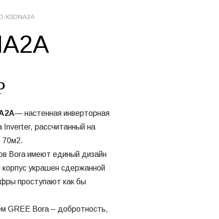
AD-K3DNA2A
NA2A
Р
A2A
— настенная инверторная
 Inverter, рассчитанный на
 70м2.
ов Bora имеют единый дизайн
й корпус украшен сдержанной
ифры проступают как бы
ем GREE Bora – добротность,