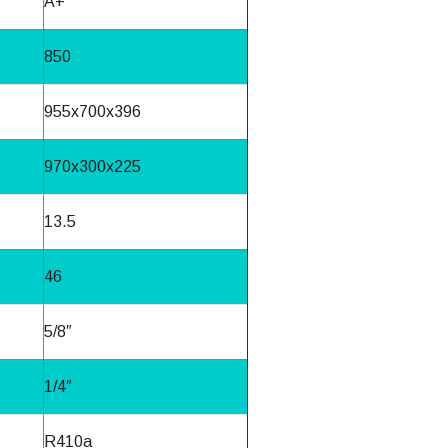
A+
850
955x700x396
970x300x225
13.5
46
5/8″
1/4″
R410a