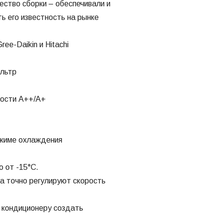
ество сборки – обеспечивали и
 его известность на рынке
ee-Daikin и Hitachi
ильтр
ности А++/А+
ежиме охлаждения
о от -15°С.
ра точно регулируют скорость
т кондиционеру создать