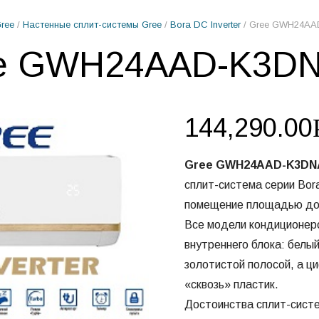
ree
/
Настенные сплит-системы Gree
/
Bora DC Inverter
/ Gree GWH24A
e GWH24AAD-K3D
144,290.00
Gree GWH24AAD-K3DN
сплит-система серии Bora
помещение площадью до
Все модели кондиционер
внутреннего блока: белы
золотистой полосой, а ц
«сквозь» пластик.
Достоинства сплит-сист