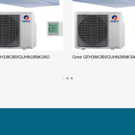
FH18K3BI/GUHN18NK3AO
Gree GFH36K3BI/GUHN36NK3
РОБНЕЕ
ПОДРОБНЕЕ