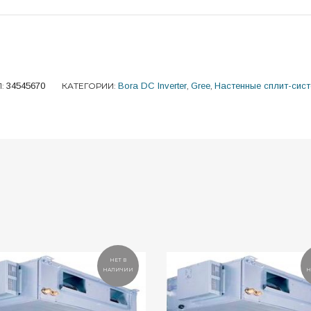
Л:
34545670
КАТЕГОРИИ:
Bora DC Inverter
,
Gree
,
Настенные сплит-сист
НЕТ В
НАЛИЧИИ
Н