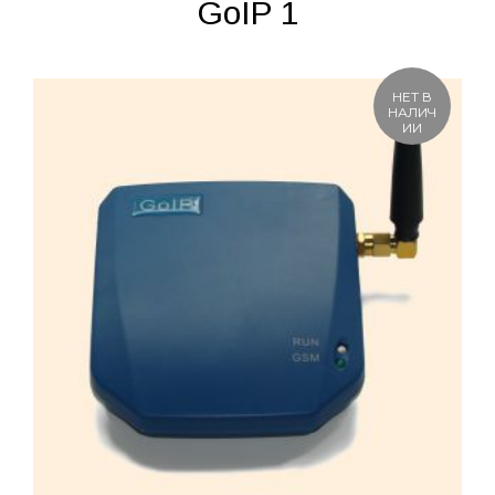
GoIP 1
НЕТ В
НАЛИЧ
ИИ