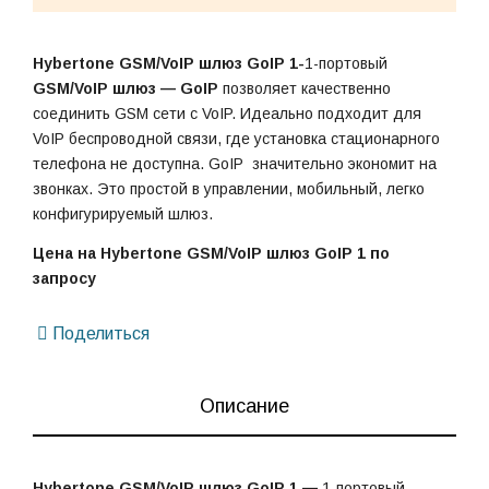
Hybertone GSM/VoIP шлюз GoIP 1-
1-портовый
GSM/VoIP шлюз — GoIP
позволяет качественно
соединить GSM сети с VoIP. Идеально подходит для
VoIP беспроводной связи, где установка стационарного
телефона не доступна. GoIP значительно экономит на
звонках. Это простой в управлении, мобильный, легко
конфигурируемый шлюз.
Цена на Hybertone GSM/VoIP шлюз GoIP 1 по
запросу
Поделиться
Описание
Hybertone GSM/VoIP шлюз GoIP 1 —
1-портовый