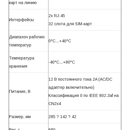
карт на линию
2х RJ-45
Интерфейсы
32 слота для SIM-карт
Диапазон рабочих
0°C…+40°C
температур
Температура
-40°C…+80°C
хранения
12 В постоянного тока 2A (AC/DC
адаптер включительно)
Питание, В
Классификация 0 по IEEE 802.3af на
CN2x4
Размер, мм
285 ? 142 ? 42
Вес, г
680