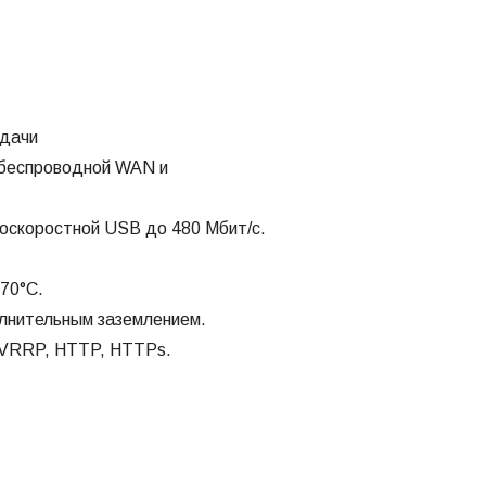
едачи
т беспроводной WAN и
коскоростной USB до 480 Мбит/с.
70°С.
олнительным заземлением.
 VRRP, HTTP, HTTPs.