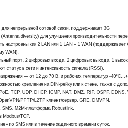
 для непрерывной сотовой связи, поддерживает 3G
(Antenna diversity) для улучшения производительности пер
быть настроены как 2 LAN или 1 LAN – 1 WAN (поддерживае
му WAN).
льный порт, 2 цифровых входа, 2 цифровых выхода, 1 высо
т статус в сети и интенсивность сигнала (RSSI).
напряжения — от 12 до 70 В, и рабочих температур -40°С…+
ожностью крепления на DIN-рейку или к стене, также с доп
PoE, TCP, UDP, DHCP, ICMP, NAT, DMZ, RIP, OSPF, DDNS,
/OpenVPN/PPTP/L2TP клиент/сервер, GRE, DMVPN.
, SMS, М2М-платформа Robustlink.
в Modbus/TCP.
ние» по SMS или в течение заданного времени суток.