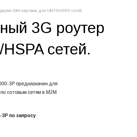
 двумя SIM-картами для UMTS/HSPA сетей.
ный 3G роутер
/HSPA сетей.
00-3P предназначен для
 по сотовым сетям в М2М
-3P по запросу