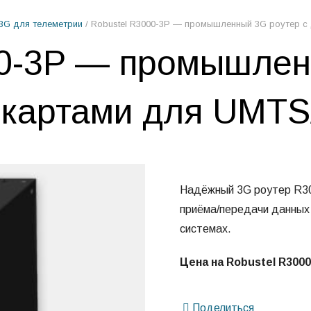
3G для телеметрии
/ Robustel R3000-3P — промышленный 3G роутер с
00-3P — промышлен
-картами для UMTS
Надёжный 3G роутер R30
приёма/передачи данных
системах.
Цена на Robustel R3000
Поделиться