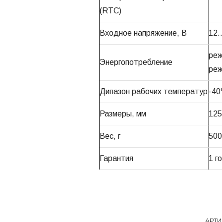
(RTC)
Входное напряжение, В
12
реж
Энергопотребление
реж
Дипазон рабочих температур
-4
Размеры, мм
125
Вес, г
500
Гарантия
1 г
АРТИ