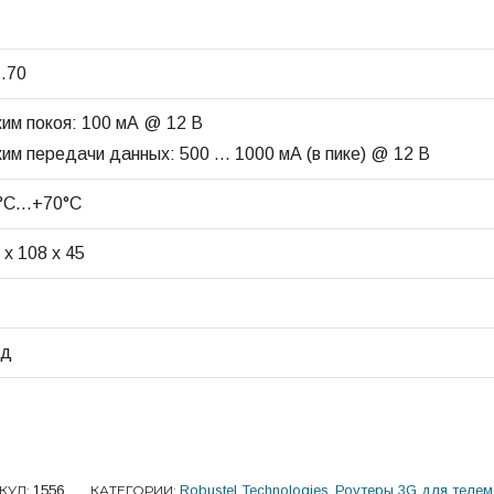
…70
им покоя: 100 мА @ 12 В
им передачи данных: 500 … 1000 мА (в пике) @ 12 В
0°С…+70°C
 x 108 x 45
од
КУЛ:
1556
КАТЕГОРИИ:
Robustel Technologies
,
Роутеры 3G для телем