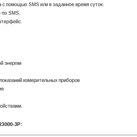
а с помощью SMS или в заданное время суток.
 по SMS.
нтерфейс.
й энергии
показаний измерительных приборов
ия
ойствами.
R3000-3P: