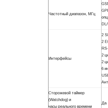
GS
GPR
Частотный диапазон, МГц
опц
DL/
2 S
2 E
RS-
2 ц
Интерфейсы
2 ц
6 и
US
Ант
Сторожевой таймер
(Watchdog) и
Да
часы реального времени