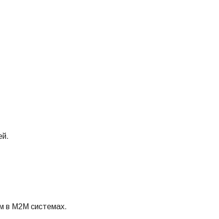
ей.
м в М2М системах.