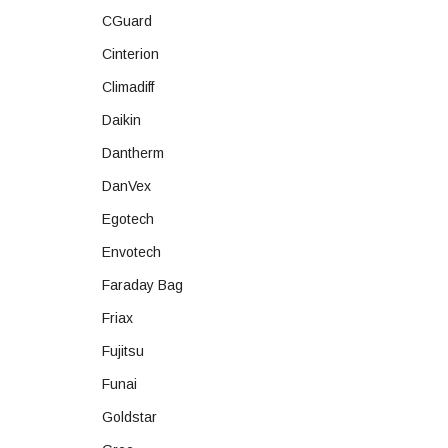
CGuard
Cinterion
Climadiff
Daikin
Dantherm
DanVex
Egotech
Envotech
Faraday Bag
Friax
Fujitsu
Funai
Goldstar