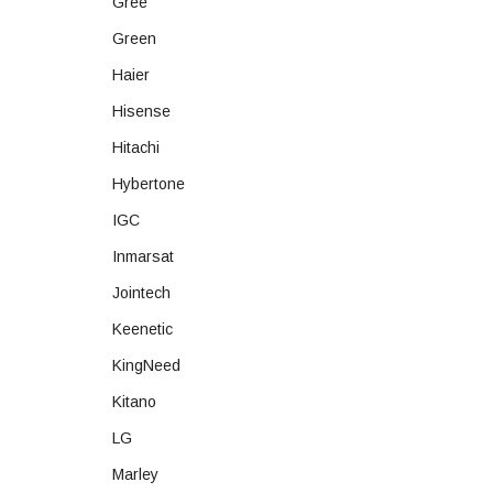
Gree
Green
Haier
Hisense
Hitachi
Hybertone
IGC
Inmarsat
Jointech
Keenetic
KingNeed
Kitano
LG
Marley