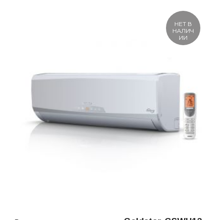
НЕТ В
НАЛИЧ
ИИ