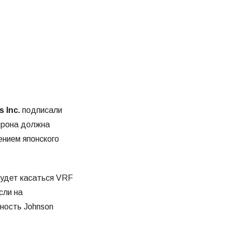
s Inc.
подписали
орона должна
ением японского
будет касаться VRF
сли на
ность Johnson