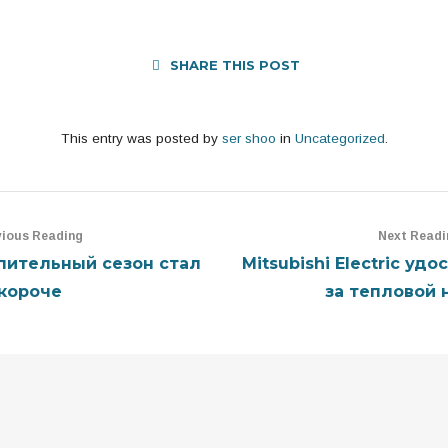
SHARE THIS POST
This entry was posted by
ser shoo
in
Uncategorized
.
vious Reading
Next Readi
пительный сезон стал
Mitsubishi Electric уд
короче
за тепловой 