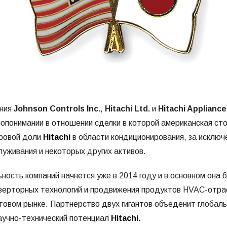
ания
Johnson Controls Inc.
,
Hitachi Ltd.
и
Hitachi Appliance
опонимании в отношении сделки в которой американская ст
ировой доли
Hitachi
в области кондиционирования, за исключ
луживания и некоторых других активов.
ность компаний начнется уже в 2014 году и в основном она 
нверторных технологий и продвижения продуктов HVAC-отра
товом рынке. Партнерство двух гигантов объеденит глобаль
научно-технический потенциал
Hitachi.