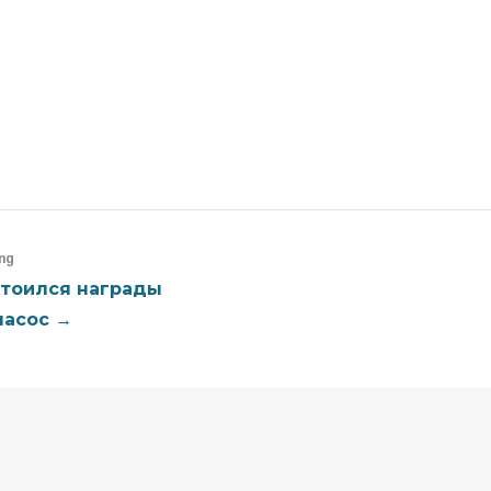
Facebook
Twitter
Google
Pinterest
ng
остоился награды
насос →