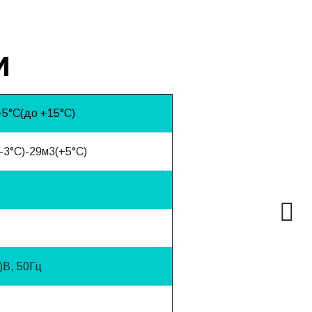
и
5°С(до +15°С)
-3°С)-29м3(+5°С)
)B, 50Гц