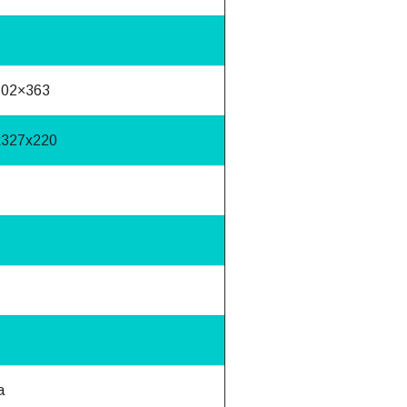
702×363
х327х220
a