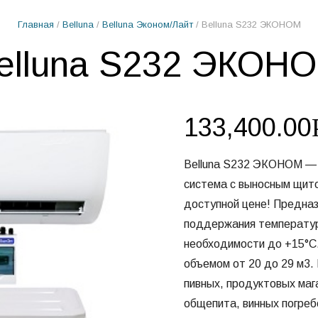
Главная
/
Belluna
/
Belluna Эконом/Лайт
/ Belluna S232 ЭКОНОМ
elluna S232 ЭКОН
133,400.00
Belluna S232 ЭКОНОМ — 
система с выносным щито
доступной цене! Предна
поддержания температуры
необходимости до +15°С.
объемом от 20 до 29 м3.
пивных, продуктовых маг
общепита, винных погреб