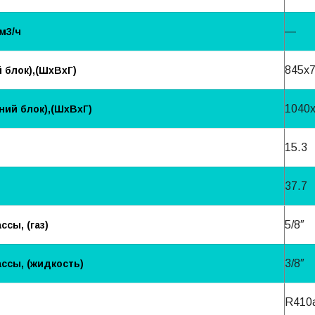
—
м3/ч
845х
 блок),(ШхВхГ)
1040
ий блок),(ШхВхГ)
15.3
37.7
5/8″
сы, (газ)
3/8″
ссы, (жидкость)
R410