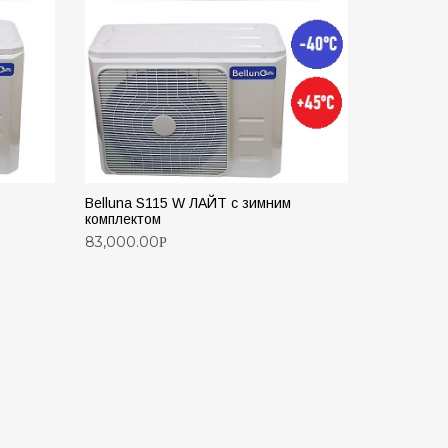
Belluna 
Belluna S115 W ЛАЙТ с зимним
117,100.0
комплектом
83,000.00
Р
ДОБАВИ
ДОБАВИТЬ В КОРЗИНУ