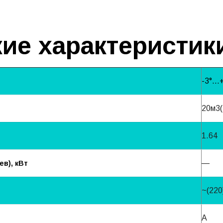
ие характеристик
-3°…+
20м3(
1.64
—
в), кВт
~(220
A