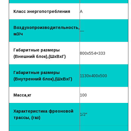
Класс энергопотребления
A
Воздухопроизводительность,
—
м3/ч
Габаритные размеры
800х554×333
(Внешний блок),(ШхВхГ)
Габаритные размеры
1130х400х500
(Внутренний блок),(ШхВхГ)
Масса,кг
100
Характеристика фреоновой
1/2″
трассы, (газ)