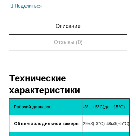
Поделиться
Описание
Отзывы (0)
Технические
характеристики
Рабочий диапазон
-3°…+5°С(до +15°С)
Объем холодильной камеры
29м3(-3°С)-48м3(+5°С)