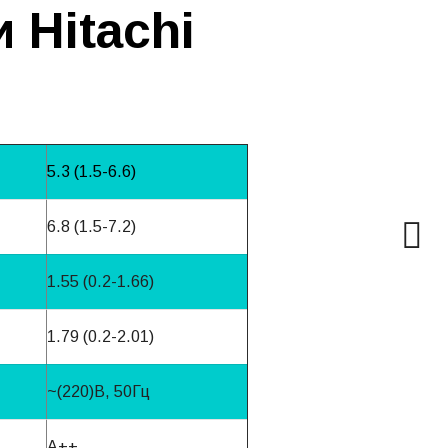
 Hitachi
5.3 (1.5-6.6)
6.8 (1.5-7.2)
1.55 (0.2-1.66)
1.79 (0.2-2.01)
~(220)B, 50Гц
A++