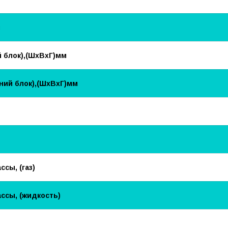
м
 блок),(ШхВхГ)мм
ний блок),(ШхВхГ)мм
сы, (газ)
ссы, (жидкость)