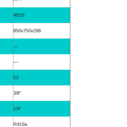
40/35
850x750x298
—
—
53
3/8″
1/4″
R410a