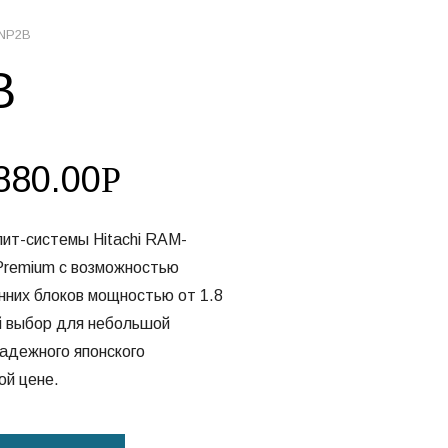
3NP2B
B
880.00
Р
ит-системы Hitachi RAM-
Premium с возможностью
нних блоков мощностью от 1.8
й выбор для небольшой
надежного японского
ой цене.