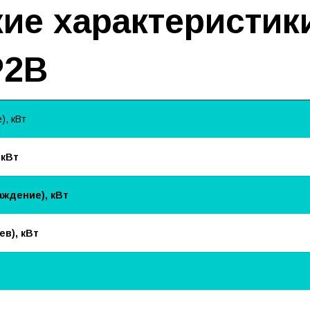
ие характеристики
P2B
, кВт
 кВт
ждение), кВт
в), кВт