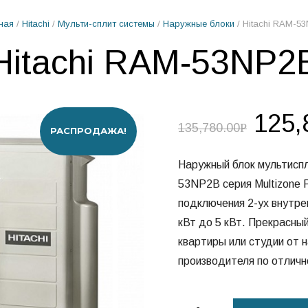
ная
/
Hitachi
/
Мульти-сплит системы
/
Наружные блоки
/ Hitachi RAM-5
Hitachi RAM-53NP2
125,
135,780.00
Р
РАСПРОДАЖА!
Наружный блок мультиспл
53NP2B серия Multizone 
подключения 2-ух внутре
кВт до 5 кВт. Прекрасны
квартиры или студии от 
производителя по отличн